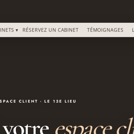
INETS ▾
RÉSERVEZ UN CABINET
TÉMOIGNAGES
SPACE CLIENT · LE 13E LIEU
 votre
espace cl